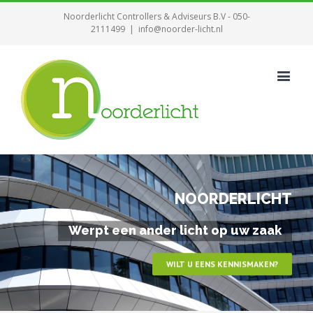
Noorderlicht Controllers & Adviseurs B.V - 050-
2111499
|
info@noorder-licht.nl
NOORDERLICHT
Werpt een ander licht op uw zaak
WILT U EENS KENNISMAKEN?